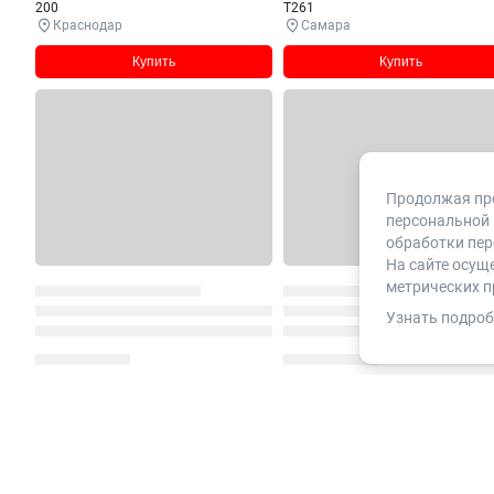
200
T261
Краснодар
Самара
Купить
Купить
Продолжая про
персональной 
обработки пер
На сайте осущ
метрических п
Узнать подроб