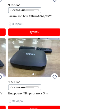
9 990 ₽
Состояние
Телевизор bbk 43lem-1064/fts2c
Сызрань
Купить
1 500 ₽
Состояние
TV
Цифровая ТВ приставка Ohn
Самара