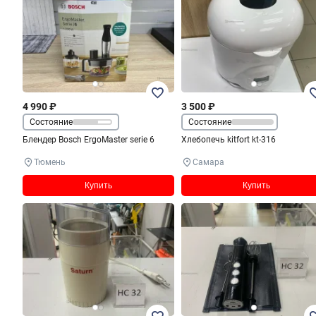
4 990 ₽
3 500 ₽
Состояние
Состояние
Блендер Bosch ErgoMaster serie 6
Хлебопечь kitfort kt-316
Тюмень
Самара
Купить
Купить