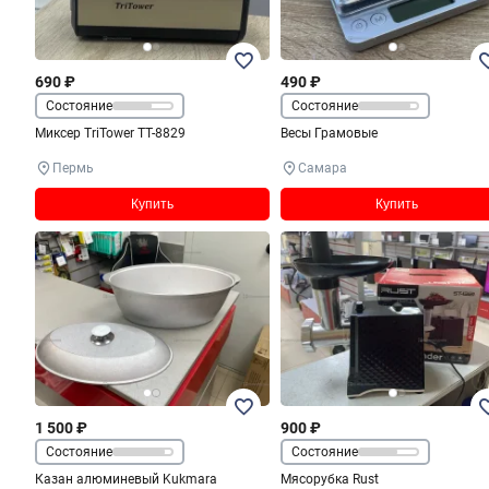
690 ₽
490 ₽
Состояние
Состояние
Миксер TriTower TT-8829
Весы Грамовые
Пермь
Самара
Купить
Купить
1 500 ₽
900 ₽
Состояние
Состояние
Казан алюминевый Kukmara
Мясорубка Rust