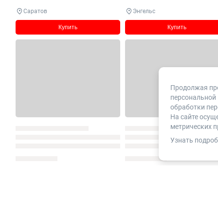
Саратов
Энгельс
Купить
Купить
Продолжая про
персональной 
обработки пер
На сайте осущ
метрических п
Узнать подроб