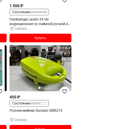
1 500 ₽
Состояние
Сковорода Lassio 24 см
индукционная со съёмной ручкой и
стеклянной крышкой
Самара
Купить
450 ₽
Состояние
Пончик-мейкер Oursson DM5210
Самара