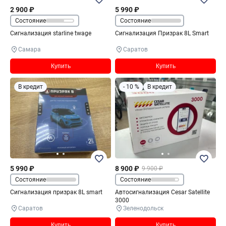
2 900 ₽
5 990 ₽
Состояние
Состояние
Сигнализация starline twage
Сигнализация Призрак 8L Smart
Самара
Саратов
Купить
Купить
В кредит
- 10 %
В кредит
5 990 ₽
8 900 ₽
9 900 ₽
Состояние
Состояние
Сигнализация призрак 8L smart
Автосигнализация Cesar Satellite
3000
Саратов
Зеленодольск
Купить
Купить