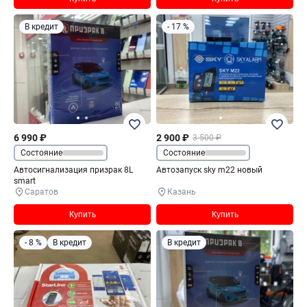
В кредит
- 17 %
6 990 ₽
2 900 ₽
3 500 ₽
Состояние
Состояние
Автосигнализация призрак 8L
Автозапуск sky m22 новый
smart
Саратов
Казань
Купить
Купить
- 8 %
В кредит
В кредит