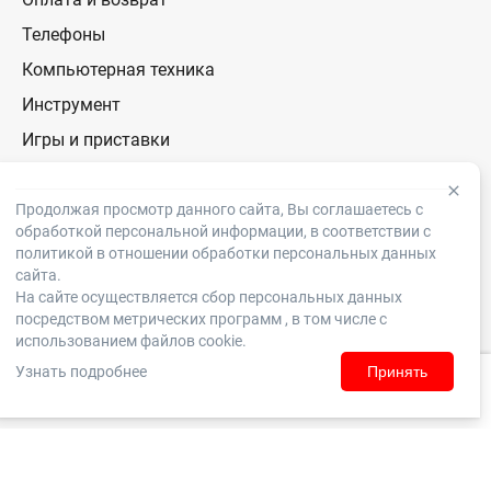
Телефоны
Компьютерная техника
Инструмент
Игры и приставки
Товары для дома
Авто
Продолжая просмотр данного сайта, Вы соглашаетесь с
обработкой персональной информации, в соответствии с
Фото и видеотехника
политикой в отношении обработки персональных данных
сайта.
Хобби и отдых
На сайте осуществляется сбор персональных данных
Личные вещи
посредством метрических программ , в том числе с
использованием файлов cookie.
Аудиотехника
Узнать подробнее
Принять
ТВ и Видео
Домой
Каталог
Корзина
Заказы
Войти
Товары для детей
Отзывы, претензии и предложение по работе присылайте на почту
otzyv@komissionka.ru